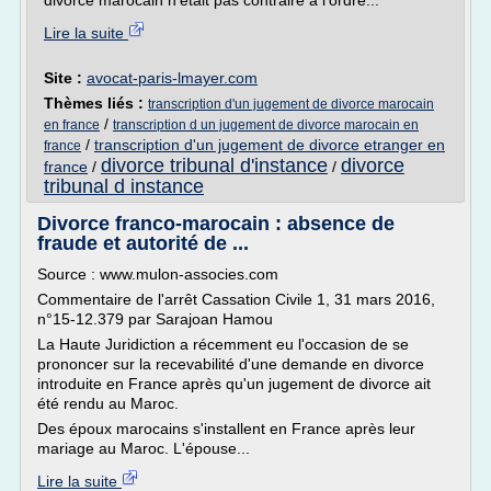
divorce marocain n'était pas contraire à l'ordre...
Lire la suite
Site :
avocat-paris-lmayer.com
Thèmes liés :
transcription d'un jugement de divorce marocain
/
en france
transcription d un jugement de divorce marocain en
/
transcription d'un jugement de divorce etranger en
france
divorce tribunal d'instance
divorce
france
/
/
tribunal d instance
Divorce franco-marocain : absence de
fraude et autorité de ...
Source : www.mulon-associes.com
Commentaire de l'arrêt Cassation Civile 1, 31 mars 2016,
n°15-12.379 par Sarajoan Hamou
La Haute Juridiction a récemment eu l'occasion de se
prononcer sur la recevabilité d'une demande en divorce
introduite en France après qu'un jugement de divorce ait
été rendu au Maroc.
Des époux marocains s'installent en France après leur
mariage au Maroc. L'épouse...
Lire la suite