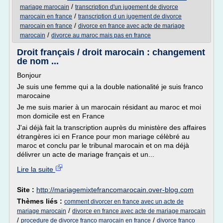
/
mariage marocain
transcription d'un jugement de divorce
/
marocain en france
transcription d un jugement de divorce
/
marocain en france
divorce en france avec acte de mariage
/
marocain
divorce au maroc mais pas en france
Droit français / droit marocain : changement
de nom ...
Bonjour
Je suis une femme qui a la double nationalité je suis franco
marocaine
Je me suis marier à un marocain résidant au maroc et moi
mon domicile est en France
J'ai déjà fait la transcription auprès du ministère des affaires
étrangères ici en France pour mon mariage célèbré au
maroc et conclu par le tribunal marocain et on ma déjà
délivrer un acte de mariage français et un...
Lire la suite
Site :
http://mariagemixtefrancomarocain.over-blog.com
Thèmes liés :
comment divorcer en france avec un acte de
/
mariage marocain
divorce en france avec acte de mariage marocain
/
/
procedure de divorce franco marocain en france
divorce franco