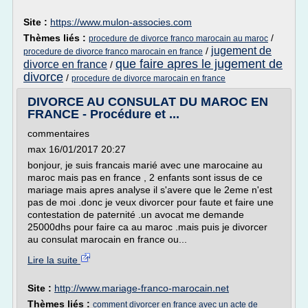
Site :
https://www.mulon-associes.com
Thèmes liés :
/
procedure de divorce franco marocain au maroc
jugement de
/
procedure de divorce franco marocain en france
que faire apres le jugement de
divorce en france
/
divorce
/
procedure de divorce marocain en france
DIVORCE AU CONSULAT DU MAROC EN
FRANCE - Procédure et ...
commentaires
max 16/01/2017 20:27
bonjour, je suis francais marié avec une marocaine au
maroc mais pas en france , 2 enfants sont issus de ce
mariage mais apres analyse il s'avere que le 2eme n'est
pas de moi .donc je veux divorcer pour faute et faire une
contestation de paternité .un avocat me demande
25000dhs pour faire ca au maroc .mais puis je divorcer
au consulat marocain en france ou...
Lire la suite
Site :
http://www.mariage-franco-marocain.net
Thèmes liés :
comment divorcer en france avec un acte de