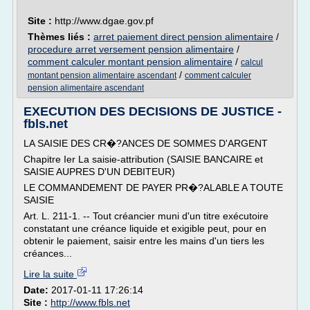
Site :
http://www.dgae.gov.pf
Thèmes liés :
arret paiement direct pension alimentaire
/
procedure arret versement pension alimentaire
/
comment calculer montant pension alimentaire
/
calcul
/
montant pension alimentaire ascendant
comment calculer
pension alimentaire ascendant
EXECUTION DES DECISIONS DE JUSTICE -
fbls.net
LA SAISIE DES CR�?ANCES DE SOMMES D'ARGENT
Chapitre Ier La saisie-attribution (SAISIE BANCAIRE et
SAISIE AUPRES D'UN DEBITEUR)
LE COMMANDEMENT DE PAYER PR�?ALABLE A TOUTE
SAISIE
Art. L. 211-1. -- Tout créancier muni d'un titre exécutoire
constatant une créance liquide et exigible peut, pour en
obtenir le paiement, saisir entre les mains d'un tiers les
créances...
Lire la suite
Date:
2017-01-11 17:26:14
Site :
http://www.fbls.net