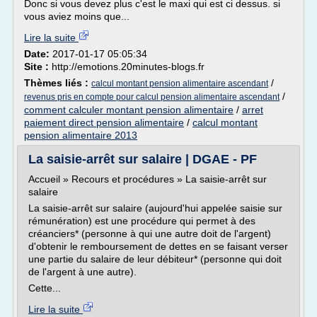
Donc si vous devez plus c'est le maxi qui est ci dessus. si
vous aviez moins que...
Lire la suite
Date:
2017-01-17 05:05:34
Site :
http://emotions.20minutes-blogs.fr
Thèmes liés :
/
calcul montant pension alimentaire ascendant
/
revenus pris en compte pour calcul pension alimentaire ascendant
comment calculer montant pension alimentaire
/
arret
paiement direct pension alimentaire
/
calcul montant
pension alimentaire 2013
La saisie-arrêt sur salaire | DGAE - PF
Accueil » Recours et procédures » La saisie-arrêt sur
salaire
La saisie-arrêt sur salaire (aujourd'hui appelée saisie sur
rémunération) est une procédure qui permet à des
créanciers* (personne à qui une autre doit de l'argent)
d'obtenir le remboursement de dettes en se faisant verser
une partie du salaire de leur débiteur* (personne qui doit
de l'argent à une autre).
Cette...
Lire la suite