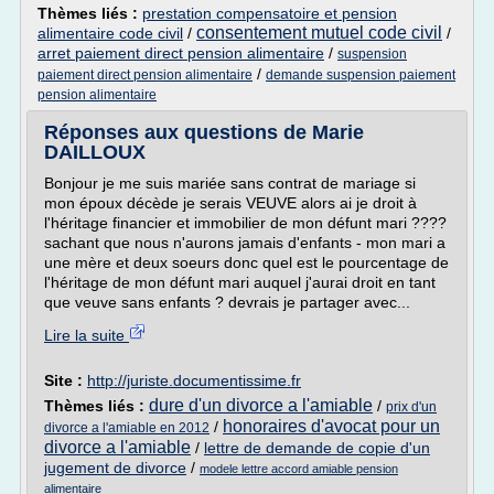
Thèmes liés :
prestation compensatoire et pension
consentement mutuel code civil
alimentaire code civil
/
/
arret paiement direct pension alimentaire
/
suspension
/
paiement direct pension alimentaire
demande suspension paiement
pension alimentaire
Réponses aux questions de Marie
DAILLOUX
Bonjour je me suis mariée sans contrat de mariage si
mon époux décède je serais VEUVE alors ai je droit à
l'héritage financier et immobilier de mon défunt mari ????
sachant que nous n'aurons jamais d'enfants - mon mari a
une mère et deux soeurs donc quel est le pourcentage de
l'héritage de mon défunt mari auquel j'aurai droit en tant
que veuve sans enfants ? devrais je partager avec...
Lire la suite
Site :
http://juriste.documentissime.fr
dure d'un divorce a l'amiable
Thèmes liés :
/
prix d'un
honoraires d'avocat pour un
/
divorce a l'amiable en 2012
divorce a l'amiable
/
lettre de demande de copie d'un
jugement de divorce
/
modele lettre accord amiable pension
alimentaire