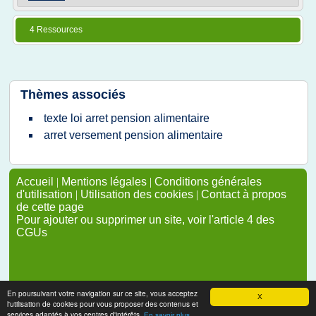
4 Ressources
Thèmes associés
texte loi arret pension alimentaire
arret versement pension alimentaire
Accueil
|
Mentions légales
|
Conditions générales
d'utilisation
|
Utilisation des cookies
|
Contact à propos
de cette page
Pour ajouter ou supprimer un site, voir l'article 4 des
CGUs
En poursuivant votre navigation sur ce site, vous acceptez
X
l'utilisation de cookies pour vous proposer des contenus et
services adaptés à vos centres d'intérêts.
En savoir plus