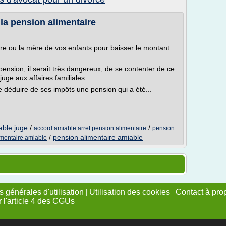
 la pension alimentaire
re ou la mère de vos enfants pour baisser le montant
 pension, il serait très dangereux, de se contenter de ce
uge aux affaires familiales.
e déduire de ses impôts une pension qui a été...
able juge
/
/
accord amiable arret pension alimentaire
pension
/
pension alimentaire amiable
imentaire amiable
 générales d'utilisation
|
Utilisation des cookies
|
Contact à pro
r l'article 4 des CGUs