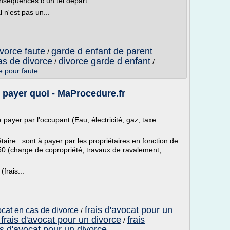
onséquences d'un tel départ.
 n'est pas un...
vorce faute
garde d enfant de parent
/
as de divorce
divorce garde d enfant
/
/
e pour faute
t payer quoi - MaProcedure.fr
 payer par l'occupant (Eau, électricité, gaz, taxe
taire : sont à payer par les propriétaires en fonction de
/50 (charge de copropriété, travaux de ravalement,
frais...
frais d'avocat pour un
vocat en cas de divorce
/
 frais d'avocat pour un divorce
frais
/
is d'avocat pour un divorce