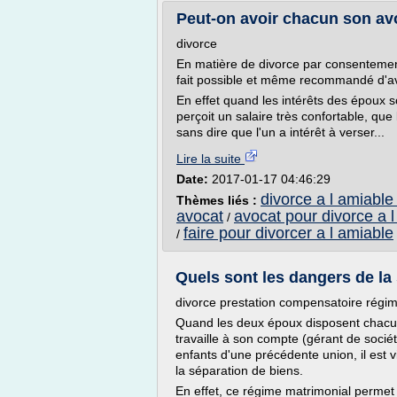
Peut-on avoir chacun son avo
divorce
En matière de divorce par consentement
fait possible et même recommandé d'av
En effet quand les intérêts des époux s
perçoit un salaire très confortable, que 
sans dire que l'un a intérêt à verser...
Lire la suite
Date:
2017-01-17 04:46:29
divorce a l amiable
Thèmes liés :
avocat
avocat pour divorce a 
/
faire pour divorcer a l amiable
/
Quels sont les dangers de la
divorce prestation compensatoire régi
Quand les deux époux disposent chacun
travaille à son compte (gérant de socié
enfants d'une précédente union, il es
la séparation de biens.
En effet, ce régime matrimonial permet 