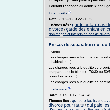
Or l'époux qui veut partir a peur des c
Pourtant l'abandon du domicile conjugal
Lire la suite
Date:
2018-01-10 22:21:08
garde enfant cas di
Thèmes liés :
divorce
garde des enfant en c
/
dommages et interets en cas de divorc
En cas de séparation qui doi
divorce
Les charges liées à l'occupation : sont à
d'habitation ...)
Les charges liées à la qualité de proprié
leur part dans le bien ex : 70/30 ou 50
taxes foncières ...)
Les charges liées à la qualité de parent (
Lire la suite
Date:
2017-01-17 05:42:46
qui paie les frais d'a
Thèmes liés :
divorce pour faute
qui paie les
/
d'avocat en cas de divorce
fra