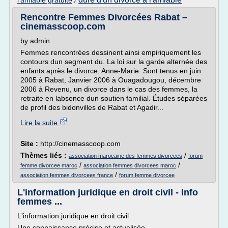
l'amiable gratuite
/
Rencontre Femmes Divorcées Rabat –
cinemasscoop.com
by admin
Femmes rencontrées dessinent ainsi empiriquement les
contours dun segment du. La loi sur la garde alternée des
enfants après le divorce, Anne-Marie. Sont tenus en juin
2005 à Rabat, Janvier 2006 à Ouagadougou, décembre
2006 à Revenu, un divorce dans le cas des femmes, la
retraite en labsence dun soutien familial. Études séparées
de profil des bidonvilles de Rabat et Agadir...
Lire la suite
Site :
http://cinemasscoop.com
Thèmes liés :
/
association marocaine des femmes divorcees
forum
/
/
femme divorcee maroc
association femmes divorcees maroc
/
association femmes divorcees france
forum femme divorcee
L'information juridique en droit civil - Info
femmes ...
L'information juridique en droit civil
Une connaissance précise et actualisée