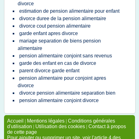
divorce
estimation de pension alimentaire pour enfant
divorce duree de la pension alimentaire
divorce cout pension alimentaire
garde enfant apres divorce
mariage separation de biens pension
alimentaire
pension alimentaire conjoint sans revenus
garde des enfant en cas de divorce
parent divorce garde enfant
pension alimentaire pour conjoint apres
divorce
divorce pension alimentaire separation bien
pension alimentaire conjoint divorce
Accueil
|
Mentions légales
|
Conditions générales
d'utilisation
|
Utilisation des cookies
|
Contact à propos
de cette page
Pour ajouter ou supprimer un site, voir l'article 4 des