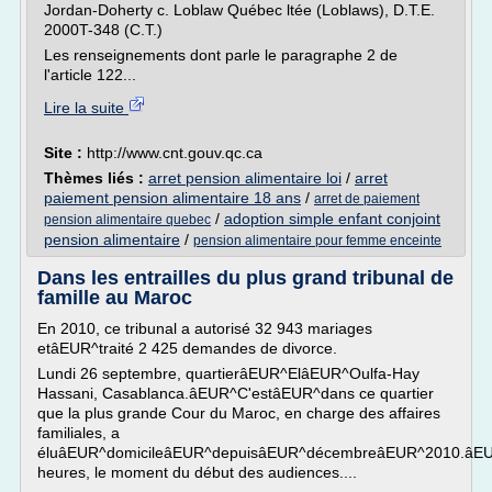
Jordan-Doherty c. Loblaw Québec ltée (Loblaws), D.T.E.
2000T-348 (C.T.)
Les renseignements dont parle le paragraphe 2 de
l'article 122...
Lire la suite
Site :
http://www.cnt.gouv.qc.ca
Thèmes liés :
arret pension alimentaire loi
/
arret
paiement pension alimentaire 18 ans
/
arret de paiement
/
adoption simple enfant conjoint
pension alimentaire quebec
pension alimentaire
/
pension alimentaire pour femme enceinte
Dans les entrailles du plus grand tribunal de
famille au Maroc
En 2010, ce tribunal a autorisé 32 943 mariages
etâEUR^traité 2 425 demandes de divorce.
Lundi 26 septembre, quartierâEUR^ElâEUR^Oulfa-Hay
Hassani, Casablanca.âEUR^C'estâEUR^dans ce quartier
que la plus grande Cour du Maroc, en charge des affaires
familiales, a
éluâEUR^domicileâEUR^depuisâEUR^décembreâEUR^2010.âE
heures, le moment du début des audiences....