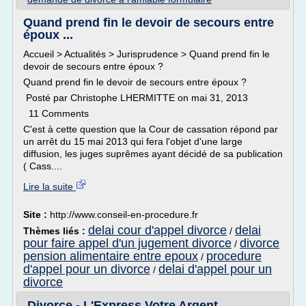
Quand prend fin le devoir de secours entre
époux ...
Accueil > Actualités > Jurisprudence > Quand prend fin le
devoir de secours entre époux ?
Quand prend fin le devoir de secours entre époux ?
Posté par Christophe LHERMITTE on mai 31, 2013
11 Comments
C'est à cette question que la Cour de cassation répond par
un arrêt du 15 mai 2013 qui fera l'objet d'une large
diffusion, les juges suprêmes ayant décidé de sa publication
( Cass....
Lire la suite
Site :
http://www.conseil-en-procedure.fr
delai cour d'appel divorce
delai
Thèmes liés :
/
pour faire appel d'un jugement divorce
divorce
/
pension alimentaire entre epoux
procedure
/
d'appel pour un divorce
delai d'appel pour un
/
divorce
Divorce - L'Express Votre Argent