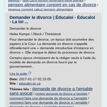
parents
/
/
table calcul pension alimentaire garde alternee
pension alimentaire conjoint en cas de divorce
/
revenus conjoint calcul pension alimentaire
Demander le divorce | Éducaloi - Éducaloi
- La loi ...
Demander le divorce
Heike Kampe / iStock / Thinkstock
Pour demander le divorce, un époux doit soumettre des
papiers à la Cour. La demande en divorce s'appelle
officiellement une « demande introductive d'instance en
divorce ». Elle marque le début du processus de divorce.
Certains époux choisissent de la rédiger seuls à l'aide du
modèle de demande en divorce fourni par le
gouvernement...
Lire la suite
Date:
2017-01-17 02:15:05
Site :
educaloi.qc.ca
demande de divorce a l'amiable
Thèmes liés :
sans avocat
/
/
modele demande de divorce a l'amiable
comment faire une demande de divorce a l'amiable
/
comment faire une demande de divorce a l amiable
/
demande de divorce a l'amiable formulaire