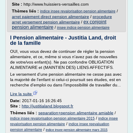
Site :
http://www.huissiers-versailles.com
Thèmes liés :
/
indice insee revalorisation pension alimentaire
arret paiement direct pension alimentaire
/
procedure
ex conjoint
arret versement pension alimentaire
/
pension alimentaire
/
insee indice pension alimentaire
l Pension alimentaire - Justitia Land, droit
de la famille
OUI, vous vous devez de continuer de régler la pension
alimentaire, et ce, même si vous n'avez pas de nouvelles
de votre/vos enfant(s). Ne pas confondre OBLIGATION
ALIMENTAIRE et (MAINTIEN DES) LIENS AFFECTIFS.
Le versement d'une pension alimentaire ne cesse pas avec
la majorité de l'enfant si celui-ci poursuit ses études, est en
recherche d'emploi ou dans l'impossibilité de travailler du...
Lire la suite
Date:
2017-01-16 16:26:45
Site :
http://justitialand.blogspot.fr
Thèmes liés :
separation+pension alimentaire amiable
/
/
indice insee revalorisation pension alimentaire 2015
indice insee
/
revalorisation pension alimentaire
indice insee reevaluation
/
pension alimentaire
indice insee pension alimentaire mars 2015