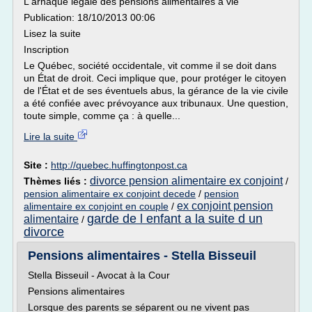
L'arnaque légale des pensions alimentaires à vie
Publication: 18/10/2013 00:06
Lisez la suite
Inscription
Le Québec, société occidentale, vit comme il se doit dans
un État de droit. Ceci implique que, pour protéger le citoyen
de l'État et de ses éventuels abus, la gérance de la vie civile
a été confiée avec prévoyance aux tribunaux. Une question,
toute simple, comme ça : à quelle...
Lire la suite
Site :
http://quebec.huffingtonpost.ca
divorce pension alimentaire ex conjoint
Thèmes liés :
/
pension alimentaire ex conjoint decede
/
pension
ex conjoint pension
alimentaire ex conjoint en couple
/
garde de l enfant a la suite d un
alimentaire
/
divorce
Pensions alimentaires - Stella Bisseuil
Stella Bisseuil - Avocat à la Cour
Pensions alimentaires
Lorsque des parents se séparent ou ne vivent pas