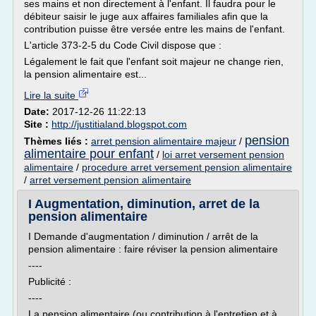
ses mains et non directement à l'enfant. Il faudra pour le
débiteur saisir le juge aux affaires familiales afin que la
contribution puisse être versée entre les mains de l'enfant.
L'article 373-2-5 du Code Civil dispose que :
Légalement le fait que l'enfant soit majeur ne change rien,
la pension alimentaire est...
Lire la suite
Date:
2017-12-26 11:22:13
Site :
http://justitialand.blogspot.com
pension
Thèmes liés :
arret pension alimentaire majeur
/
alimentaire pour enfant
/
loi arret versement pension
alimentaire
/
procedure arret versement pension alimentaire
/
arret versement pension alimentaire
I Augmentation, diminution, arret de la
pension alimentaire
I Demande d'augmentation / diminution / arrêt de la
pension alimentaire : faire réviser la pension alimentaire
----
Publicité :
----
La pension alimentaire (ou contribution à l'entretien et à