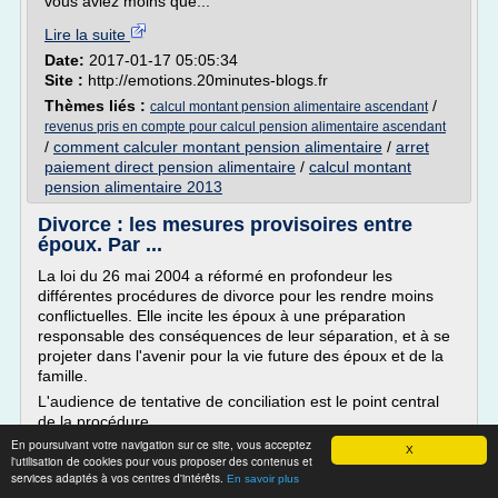
vous aviez moins que...
Lire la suite
Date:
2017-01-17 05:05:34
Site :
http://emotions.20minutes-blogs.fr
Thèmes liés :
/
calcul montant pension alimentaire ascendant
revenus pris en compte pour calcul pension alimentaire ascendant
/
comment calculer montant pension alimentaire
/
arret
paiement direct pension alimentaire
/
calcul montant
pension alimentaire 2013
Divorce : les mesures provisoires entre
époux. Par ...
La loi du 26 mai 2004 a réformé en profondeur les
différentes procédures de divorce pour les rendre moins
conflictuelles. Elle incite les époux à une préparation
responsable des conséquences de leur séparation, et à se
projeter dans l'avenir pour la vie future des époux et de la
famille.
L'audience de tentative de conciliation est le point central
de la procédure.
En poursuivant votre navigation sur ce site, vous acceptez
Dernière mise à...
X
l'utilisation de cookies pour vous proposer des contenus et
services adaptés à vos centres d'intérêts.
Lire la suite
En savoir plus