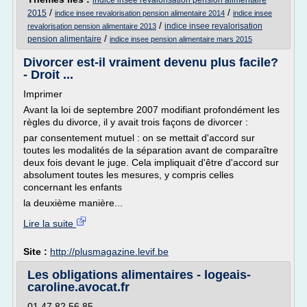
indice insee revalorisation pension alimentaire
/
/
2015
indice insee revalorisation pension alimentaire 2014
indice insee
/
indice insee revalorisation
revalorisation pension alimentaire 2013
/
pension alimentaire
indice insee pension alimentaire mars 2015
Divorcer est-il vraiment devenu plus facile?
- Droit ...
Imprimer
Avant la loi de septembre 2007 modifiant profondément les
règles du divorce, il y avait trois façons de divorcer :
par consentement mutuel : on se mettait d'accord sur
toutes les modalités de la séparation avant de comparaître
deux fois devant le juge. Cela impliquait d'être d'accord sur
absolument toutes les mesures, y compris celles
concernant les enfants
la deuxième manière...
Lire la suite
Site :
http://plusmagazine.levif.be
Les obligations alimentaires - logeais-
caroline.avocat.fr
01 47 82 56 85