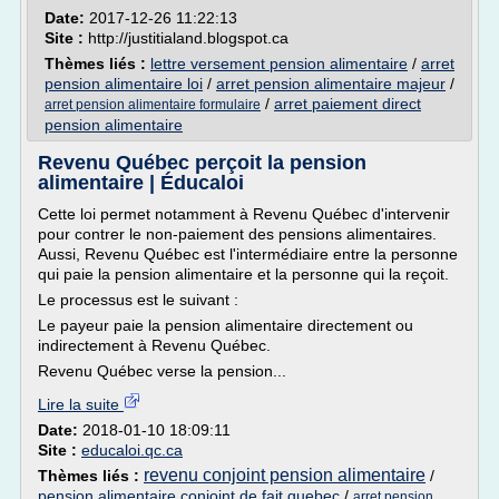
Date:
2017-12-26 11:22:13
Site :
http://justitialand.blogspot.ca
Thèmes liés :
lettre versement pension alimentaire
/
arret
pension alimentaire loi
/
arret pension alimentaire majeur
/
/
arret paiement direct
arret pension alimentaire formulaire
pension alimentaire
Revenu Québec perçoit la pension
alimentaire | Éducaloi
Cette loi permet notamment à Revenu Québec d'intervenir
pour contrer le non-paiement des pensions alimentaires.
Aussi, Revenu Québec est l'intermédiaire entre la personne
qui paie la pension alimentaire et la personne qui la reçoit.
Le processus est le suivant :
Le payeur paie la pension alimentaire directement ou
indirectement à Revenu Québec.
Revenu Québec verse la pension...
Lire la suite
Date:
2018-01-10 18:09:11
Site :
educaloi.qc.ca
revenu conjoint pension alimentaire
Thèmes liés :
/
pension alimentaire conjoint de fait quebec
/
arret pension