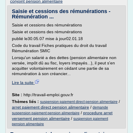
conjoint pension alimentaire
Saisie et cessions des rémunérations -
Rémunération ...
Saisie et cessions des rémunérations
Saisie et cessions des rémunérations
publié le30.05.07 mise à jour02.01.18
Code du travail Fiches pratiques du droit du travail
Rémunération SMIC
Lorsqu'un salarié a des dettes (pension alimentaire non
versée, impôt dû au fisc, loyers impayés...), il peut s'en
acquitter volontairement en cédant une partie de sa
rémunération à son créancier...
Lire la suite
Site :
http://travail-emploi.gouv.fr
Thèmes liés :
/
suspension paiement direct pension alimentaire
arret paiement direct pension alimentaire
/
demande
/
procedure arret
suspension paiement pension alimentaire
versement pension alimentaire
/
suspension paiement
pension alimentaire