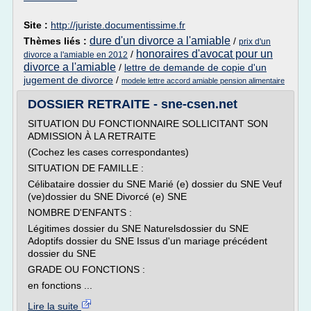
Site :
http://juriste.documentissime.fr
dure d'un divorce a l'amiable
Thèmes liés :
/
prix d'un
honoraires d'avocat pour un
/
divorce a l'amiable en 2012
divorce a l'amiable
/
lettre de demande de copie d'un
jugement de divorce
/
modele lettre accord amiable pension alimentaire
DOSSIER RETRAITE - sne-csen.net
SITUATION DU FONCTIONNAIRE SOLLICITANT SON
ADMISSION À LA RETRAITE
(Cochez les cases correspondantes)
SITUATION DE FAMILLE :
Célibataire dossier du SNE Marié (e) dossier du SNE Veuf
(ve)dossier du SNE Divorcé (e) SNE
NOMBRE D'ENFANTS :
Légitimes dossier du SNE Naturelsdossier du SNE
Adoptifs dossier du SNE Issus d'un mariage précédent
dossier du SNE
GRADE OU FONCTIONS :
en fonctions ...
Lire la suite