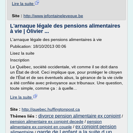
Lire la suite
Site :
http://www.jpfontaineleveque.be
L'arnaque légale des pensions alimentaires
à vie | Olivier ...
L'arnaque légale des pensions alimentaires à vie
Publication: 18/10/2013 00:06
Lisez la suite
Inscription
Le Québec, société occidentale, vit comme il se doit dans
un État de droit. Ceci implique que, pour protéger le citoyen
de l'État et de ses éventuels abus, la gérance de la vie civile
a été confiée avec prévoyance aux tribunaux. Une question,
toute simple, comme ça : à quelle...
Lire la suite
Site :
http://quebec.huffingtonpost.ca
divorce pension alimentaire ex conjoint
Thèmes liés :
/
pension alimentaire ex conjoint decede
/
pension
ex conjoint pension
alimentaire ex conjoint en couple
/
garde de l enfant a la suite d un
alimentaire
/