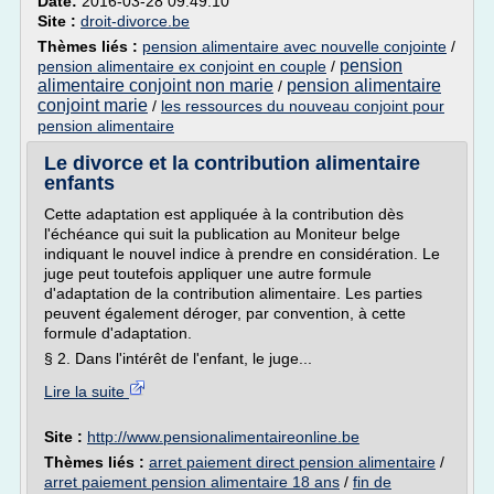
Date:
2016-03-28 09:49:10
Site :
droit-divorce.be
Thèmes liés :
pension alimentaire avec nouvelle conjointe
/
pension
pension alimentaire ex conjoint en couple
/
alimentaire conjoint non marie
pension alimentaire
/
conjoint marie
/
les ressources du nouveau conjoint pour
pension alimentaire
Le divorce et la contribution alimentaire
enfants
Cette adaptation est appliquée à la contribution dès
l'échéance qui suit la publication au Moniteur belge
indiquant le nouvel indice à prendre en considération. Le
juge peut toutefois appliquer une autre formule
d'adaptation de la contribution alimentaire. Les parties
peuvent également déroger, par convention, à cette
formule d'adaptation.
§ 2. Dans l'intérêt de l'enfant, le juge...
Lire la suite
Site :
http://www.pensionalimentaireonline.be
Thèmes liés :
arret paiement direct pension alimentaire
/
arret paiement pension alimentaire 18 ans
/
fin de